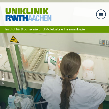
Zum Inhalt springen
Institut für Biochemie und Molekulare Immunologie