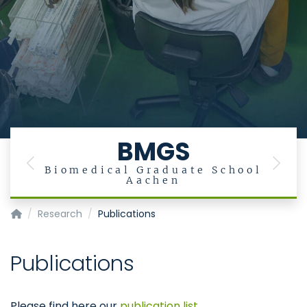
BMGS
Previous
Next
Biomedical Graduate School
Aachen
Institut für Biochemie und Molekulare Immunologie
Research
Publications
Publications
Please find here our
publication list
.