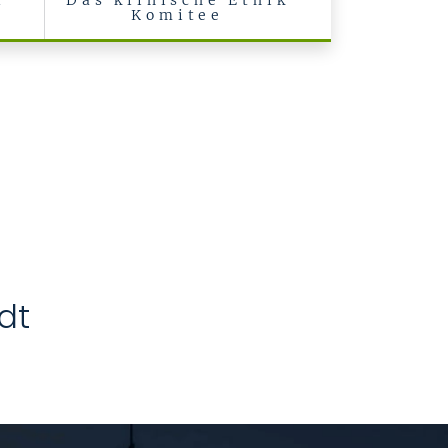
l
Das klinische Ethik
Komitee
dt