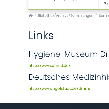
Über uns
F
Institut für Geschichte, Theorie und Ethik der
Bibliothek/Archive/Sammlungen
Samm
Links
Hygiene-Museum D
http://www.dhmd.de/
Deutsches Medizinhi
http://www.ingolstadt.de/dmm/