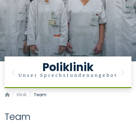
Poliklinik
Previous
Next
n
Unser Sprechstundenangebot
Klinik für Nieren- und Hochdruckkrankheiten, rheumatologis
Klinik
Team
Team