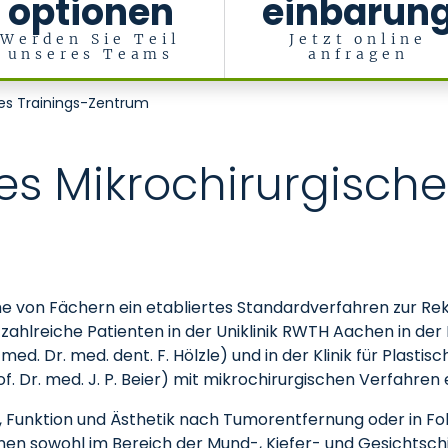
optionen
einbarun
Werden Sie Teil
Jetzt online
unseres Teams
anfragen
rbrennungschirurgie
ches Trainings-Zentrum
res Mikrochirurgische
Reihe von Fächern ein etabliertes Standardverfahren zur 
lreiche Patienten in der Uniklinik RWTH Aachen in der Kl
 med. Dr. med. dent. F. Hölzle) und in der Klinik für Plasti
f. Dr. med. J. P. Beier) mit mikrochirurgischen Verfahren
 Funktion und Ästhetik nach Tumorentfernung oder in Fol
n sowohl im Bereich der Mund-, Kiefer- und Gesichtschiru