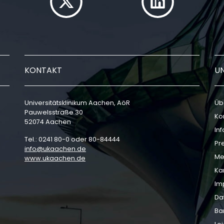
KONTAKT
U
Universitätsklinikum Aachen, AöR
Üb
Pauwelsstraße 30
Ko
52074 Aachen
In
Tel.: 0241 80-0 oder 80-84444
Pr
info
ukaachen
de
Me
www.ukaachen.de
Ka
Im
Da
Bar