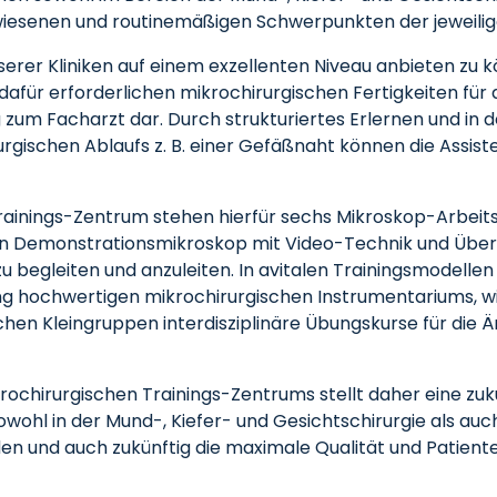
esenen und routinemäßigen Schwerpunkten der jeweiligen
rer Kliniken auf einem exzellenten Niveau anbieten zu kö
dafür erforderlichen mikrochirurgischen Fertigkeiten für d
 zum Facharzt dar. Durch strukturiertes Erlernen und in d
gischen Ablaufs z. B. einer Gefäßnaht können die Assisten
Trainings-Zentrum stehen hierfür sechs Mikroskop-Arbeit
n Demonstrationsmikroskop mit Video-Technik und Übert
zu begleiten und anzuleiten. In avitalen Trainingsmodelle
g hochwertigen mikrochirurgischen Instrumentariums, wi
chen Kleingruppen interdisziplinäre Übungskurse für die Ä
ikrochirurgischen Trainings-Zentrums stellt daher eine z
ohl in der Mund-, Kiefer- und Gesichtschirurgie als auch
den und auch zukünftig die maximale Qualität und Patient