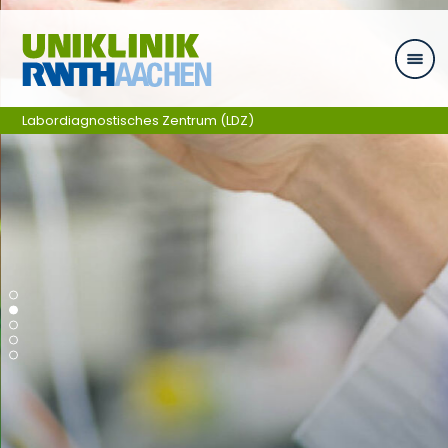
Zum Inhalt springen
Labordiagnostisches Zentrum (LDZ)