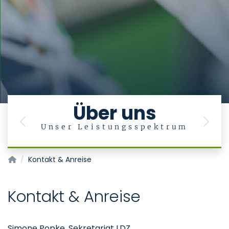
Über uns
Previous
Next
Unser Leistungsspektrum
T
Labordiagnostisches Zentrum (LDZ)
Kontakt & Anreise
Kontakt & Anreise
Simone Popke, Sekretariat LDZ