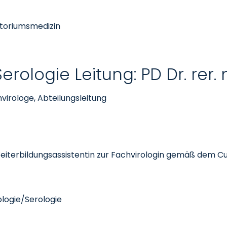
atoriumsmedizin
rologie Leitung: PD Dr. rer. 
chvirologe, Abteilungsleitung
Weiterbildungsassistentin zur Fachvirologin gemäß dem C
logie/Serologie