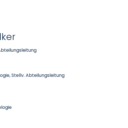
lker
Abteilungsleitung
gie, Stellv. Abteilungsleitung
ologie