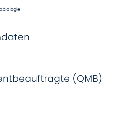
robiologie
mdaten
ntbeauftragte (QMB)