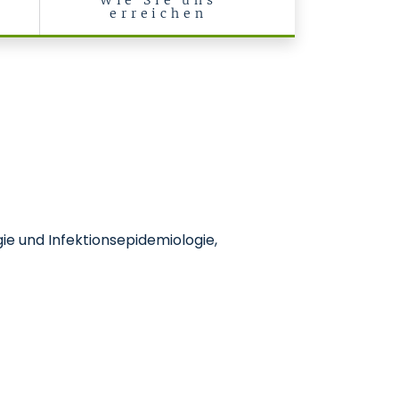
l
Wie Sie uns
erreichen
gie und Infektionsepidemiologie,