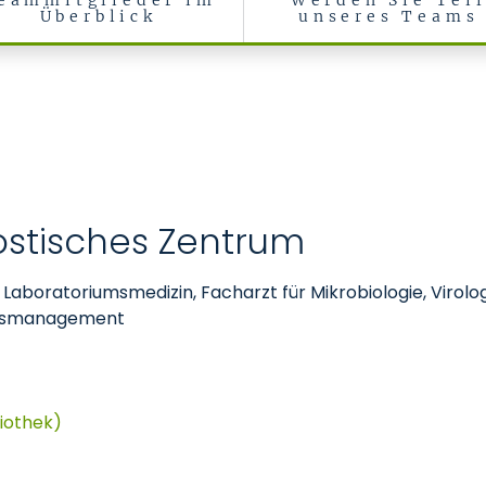
eammitglieder im
Werden Sie Tei
Überblick
unseres Teams
ostisches Zentrum
r Laboratoriumsmedizin, Facharzt für Mikrobiologie, Virolo
tätsmanagement
iothek)