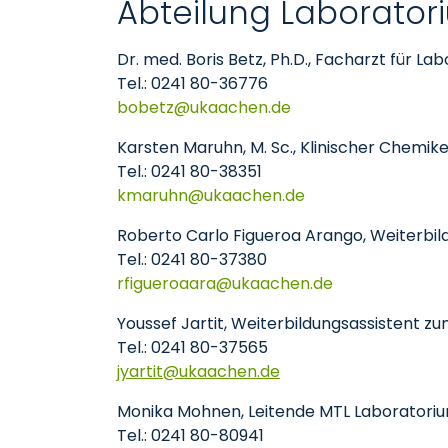
Abteilung Laboratoriu
Dr. med. Boris Betz, Ph.D., Facharzt für L
Tel.: 0241 80-36776
bobetz
ukaachen
de
Karsten Maruhn, M. Sc., Klinischer Chemiker
Tel.: 0241 80-38351
kmaruhn
ukaachen
de
Roberto Carlo Figueroa Arango, Weiterbil
Tel.: 0241 80-37380
rfigueroaara
ukaachen
de
Youssef Jartit, Weiterbildungsassistent z
Tel.: 0241 80-37565
jyartit
ukaachen
de
Monika Mohnen, Leitende MTL Laboratori
Tel.: 0241 80-80941