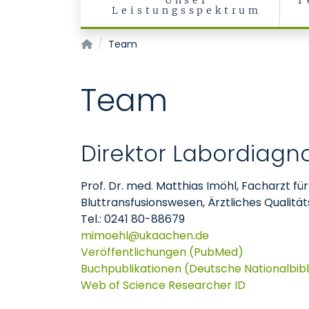
Unser
T
Leistungsspektrum
Labordiagnostisches Zentrum (LDZ)
Team
Team
Direktor Labordiagn
Prof. Dr. med. Matthias Imöhl, Facharzt fü
Bluttransfusionswesen, Ärztliches Quali
Tel.: 0241 80-88679
mimoehl
ukaachen
de
Veröffentlichungen (PubMed)
Buchpublikationen (Deutsche Nationalbibl
Web of Science Researcher ID