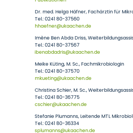
Dr. med. Helga Häfner, Fachärztin für Mikr
Tel.: 0241 80-37560
hhaefner
ukaachen
de
Imène Ben Abda Driss, Weiterbildungsassist
Tel.: 0241 80-37567
ibenabdadris
ukaachen
de
Meike Küting, M. Sc., Fachmikrobiologin
Tel.: 0241 80-37570
mkueting
ukaachen
de
Christina Schier, M. Sc., Weiterbildungsass
Tel.: 0241 80-36775
cschier
ukaachen
de
Stefanie Plumanns, Leitende MTL Mikrobiol
Tel.: 0241 80-36334
splumanns
ukaachen
de