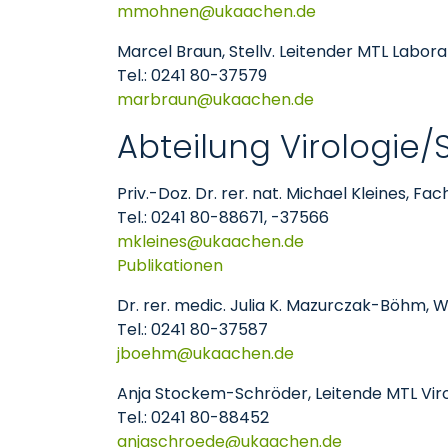
mmohnen
ukaachen
de
Marcel Braun, Stellv. Leitender MTL Labor
Tel.: 0241 80-37579
marbraun
ukaachen
de
Abteilung Virologie/Se
Priv.-Doz. Dr. rer. nat. Michael Kleines, Fa
Tel.: 0241 80-88671, -37566
mkleines
ukaachen
de
Publikationen
Dr. rer. medic. Julia K. Mazurczak-Böhm, 
Tel.: 0241 80-37587
jboehm
ukaachen
de
Anja Stockem-Schröder, Leitende MTL Viro
Tel.: 0241 80-88452
anjaschroede
ukaachen
de