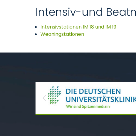
Intensiv-und Bea
Intensivstationen IM 18 und IM 19
Weaningstationen
Previous