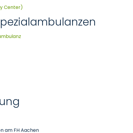
y Center)
pezialambulanzen
ambulanz
gung
en am FH Aachen