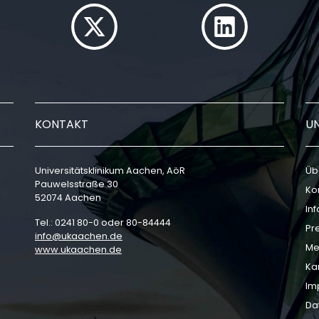
KONTAKT
U
Universitätsklinikum Aachen, AöR
Üb
Pauwelsstraße 30
Ko
52074 Aachen
In
Tel.: 0241 80-0 oder 80-84444
Pr
info
ukaachen
de
Me
www.ukaachen.de
Ka
Im
Da