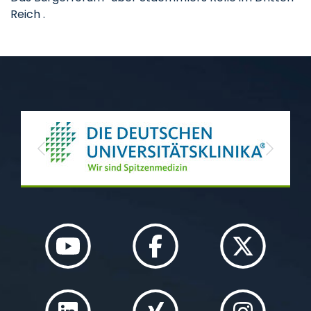
Reich .
Previous
Next