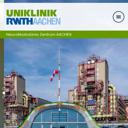
Zum Inhalt springen
NeuroMuskuläres Zentrum AACHEN