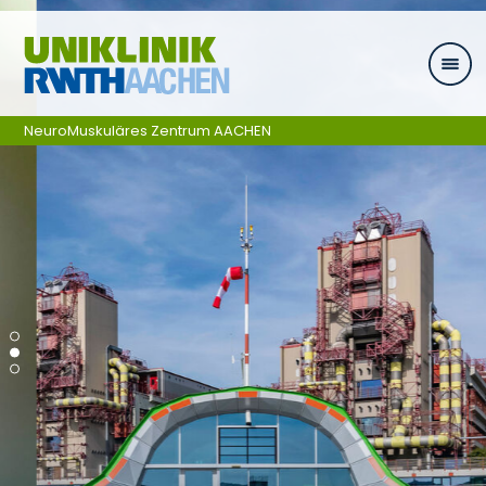
Zum Inhalt springen
NeuroMuskuläres Zentrum AACHEN