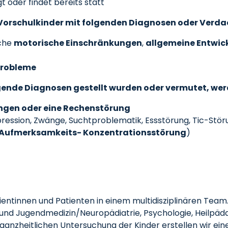
t oder findet bereits statt
d Vorschulkinder mit folgenden Diagnosen oder Verd
iche
motorische Einschränkungen
,
allgemeine Entwic
probleme
lgende Diagnosen gestellt wurden oder vermutet, wer
ngen oder eine Rechenstörung
ression, Zwänge, Suchtproblematik, Essstörung, Tic-Stör
Aufmerksamkeits- Konzentrationsstörung
)
entinnen und Patienten in einem multidisziplinären Team
und Jugendmedizin/Neuropädiatrie, Psychologie, Heilpäda
 ganzheitlichen Untersuchung der Kinder erstellen wir ein