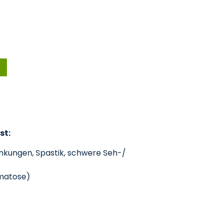
st:
ankungen, Spastik, schwere Seh-/
omatose)