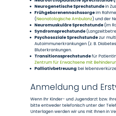
Neuroorthopädische Sprechstunde (i
Neurogenetische Sprechstunde
in Z
Frühgeborenennachssorge
im Rahmen
(
Neonatologische Ambulanz
) und der 
Neuromuskuläre Sprechstunde
(im R
Syndromsprechstunde
(Langzeitbetr
Psychosoziale Sprechstunde
zur mult
Autoimmunerkrankungen (z. B. Diabetes 
Bluterkrankungen.
Transitionssprechstunde
für Patient
Zentrum für Erwachsene mit Behinderu
Palliativbetreuung
bei lebensverkürz
Anmeldung und Erstv
Wenn Ihr Kinder- und Jugendarzt bzw. Ihre
bitte entweder telefonisch unter der Te
Unterlagen werden wir uns mit Ihnen in V