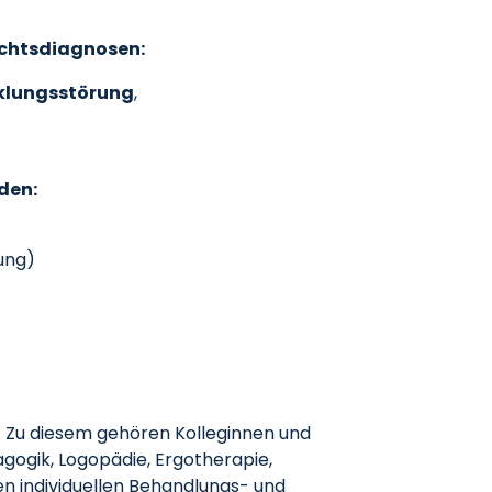
achtsdiagnosen:
klungsstörung
,
den:
ung)
. Zu diesem gehören Kolleginnen und
gogik, Logopädie, Ergotherapie,
en individuellen Behandlungs- und