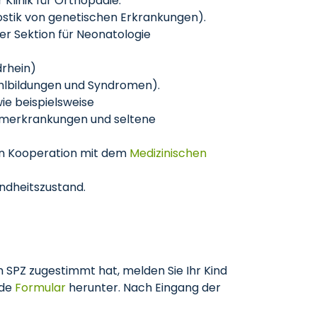
Klinik für Orthopädie.
stik von genetischen Erkrankungen).
r Sektion für Neonatologie
rhein)
hlbildungen und Syndromen).
ie beispielsweise
armerkrankungen und seltene
in Kooperation mit dem
Medizinischen
dheitszustand.
m SPZ zugestimmt hat, melden Sie Ihr Kind
nde
Formular
herunter. Nach Eingang der