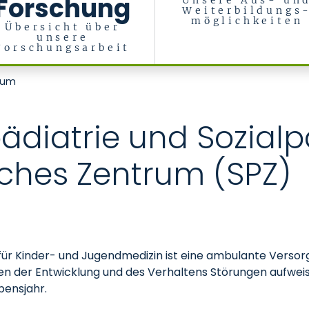
Forschung
Unsere Aus- un
Weiterbildungs
möglichkeiten
Übersicht über
unsere
Forschungsarbeit
trum
ädiatrie und Sozialp
sches Zentrum (SPZ)
 für Kinder- und Jugendmedizin ist eine ambulante Versor
hen der Entwicklung und des Verhaltens Störungen aufwei
bensjahr.