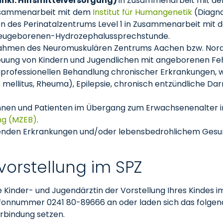
nkl. Hilfsmittelversorgung)
in Zusammenarbeit mit der 
usammenarbeit mit dem
Institut für Humangenetik
(Diagno
 des Perinatalzentrums Level 1 in Zusammenarbeit mit de
Neugeborenen-Hydrozephalussprechstunde.
ahmen des Neuromuskulären Zentrums Aachen bzw. Nord
euung von Kindern und Jugendlichen mit angeborenen Fe
iprofessionellen Behandlung chronischer Erkrankungen, w
mellitus, Rheuma), Epilepsie, chronisch entzündliche D
innen und Patienten im Übergang zum Erwachsenenalter 
ng (MZEB)
.
enden Erkrankungen und/oder lebensbedrohlichem Gesun
orstellung im SPZ
 Kinder- und Jugendärztin der Vorstellung Ihres Kindes i
lefonnummer 0241 80-89666 an oder laden sich das folge
erbindung setzen.