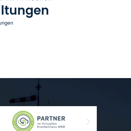
ltungen
tungen
Next