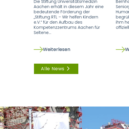
Die Stiftung Universitätsmedizin
Bernha
Aachen erhält in diesem Jahr eine
Senior
bedeutende Förderung der
Human
„Stiftung RTL – Wir helfen Kindern
begrüß
e.V.“ für den Aufbau des
ihm he
Kompetenzzentrums Aachen für
offiziel
Seltene…
Weiterlesen
W
Alle News