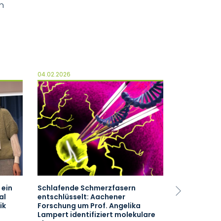
n
04.02.2026
09.01.2026
 ein
Schlafende Schmerzfasern
Erneute För
Next
al
entschlüsselt: Aachener
der Hoffnun
ik
Forschung um Prof. Angelika
Krebsforsch
Lampert identifiziert molekulare
RWTH Aach