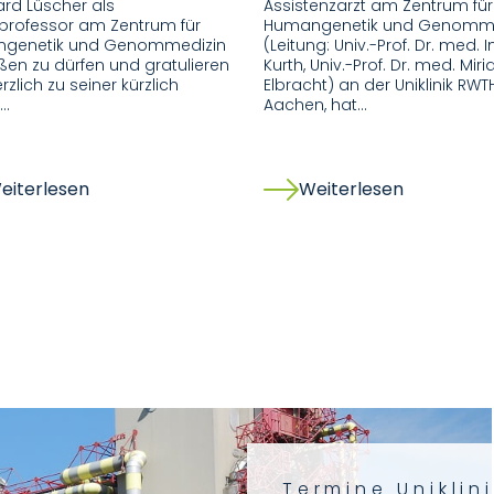
rd Lüscher als
Assistenzarzt am Zentrum für
professor am Zentrum für
Humangenetik und Genomme
genetik und Genommedizin
(Leitung: Univ.-Prof. Dr. med. 
en zu dürfen und gratulieren
Kurth, Univ.-Prof. Dr. med. Mir
rzlich zu seiner kürzlich
Elbracht) an der Uniklinik RWT
l…
Aachen, hat…
eiterlesen
Weiterlesen
Termine Unikli