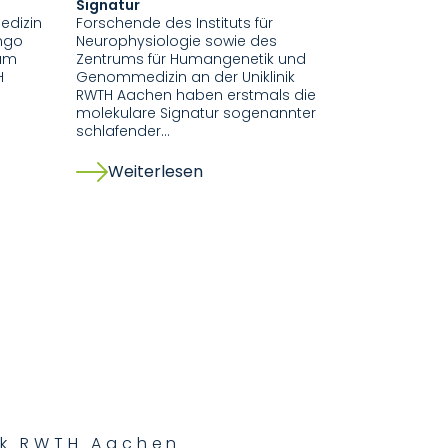
Signatur
Anlass zur F
dizin
Forschende des Instituts für
Förderung i
Ingo
Neurophysiologie sowie des
durch das T
iam
Zentrums für Humangenetik und
Konsortium 
H
Genommedizin an der Uniklinik
des gemei
RWTH Aachen haben erstmals die
Forschungsp
molekulare Signatur sogenannter
für Humang
schlafender…
Weiterlesen
Weiter
nik RWTH Aachen