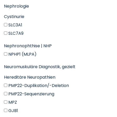
Nephrologie
Cystinurie
SLC3A1
SLC7A9
Nephronophthise | NHP
NPHP1 (MLPA)
Neuromuskuläre Diagnostik, gezielt
Hereditäre Neuropathien
PMP22-Duplikation/-Deletion
PMP22-Sequenzierung
MPZ
GJB1