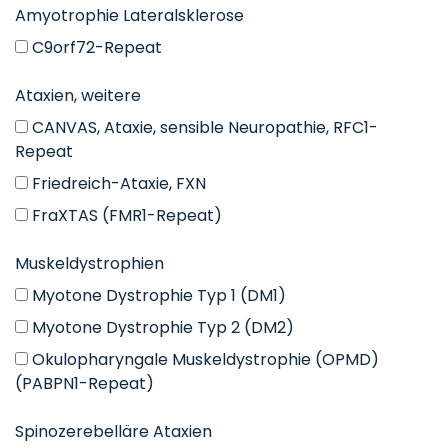
Amyotrophie Lateralsklerose
C9orf72-Repeat
Ataxien, weitere
CANVAS, Ataxie, sensible Neuropathie, RFC1-
Repeat
Friedreich-Ataxie, FXN
FraXTAS (FMR1-Repeat)
Muskeldystrophien
Myotone Dystrophie Typ 1 (DM1)
Myotone Dystrophie Typ 2 (DM2)
Okulopharyngale Muskeldystrophie (OPMD)
(PABPN1-Repeat)
Spinozerebelläre Ataxien