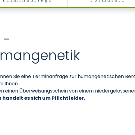
Terminanfrage
Formulare
zin
 -
umangenetik
önnen Sie eine Terminanfrage zur humangenetischen Bera
i Ihnen.
en einen Überweisungsschein von einem niedergelassenen
 handelt es sich um Pflichtfelder.