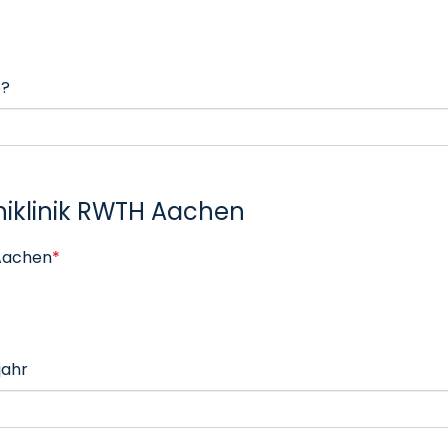
e?
niklinik RWTH Aachen
 Aachen
*
jahr