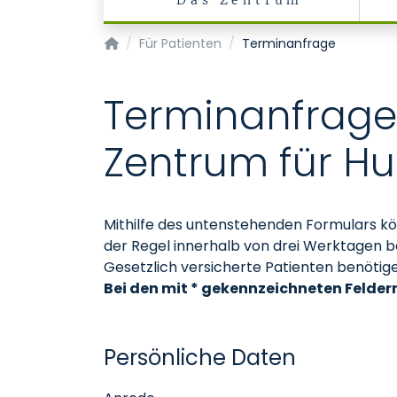
Das Zentrum
Zentrum für Humangenetik und Genommedi
Für Patienten
Terminanfrage
Terminanfrage
Zentrum für H
Mithilfe des untenstehenden Formulars k
der Regel innerhalb von drei Werktagen be
Gesetzlich versicherte Patienten benötig
Bei den mit * gekennzeichneten Feldern
Persönliche Daten