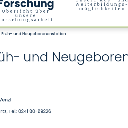
Forschung
Unsere Aus- un
Weiterbildungs
möglichkeiten
Übersicht über
unsere
Forschungsarbeit
5: Früh- und Neugeborenenstation
Früh- und Neugebore
Wenzl
tz, Tel.: 0241 80-89226