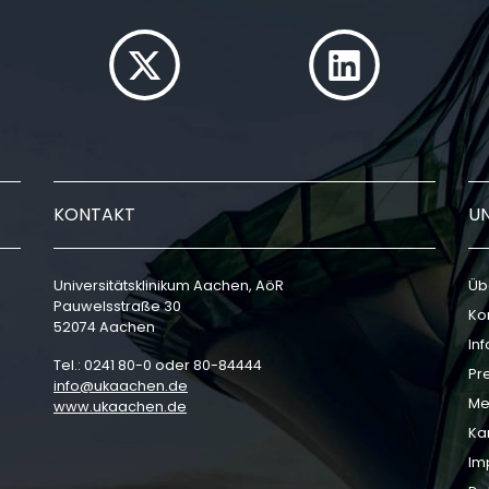
KONTAKT
U
Universitätsklinikum Aachen, AöR
Üb
Pauwelsstraße 30
Ko
52074 Aachen
In
Tel.: 0241 80-0 oder 80-84444
Pr
info
ukaachen
de
Me
www.ukaachen.de
Ka
Im