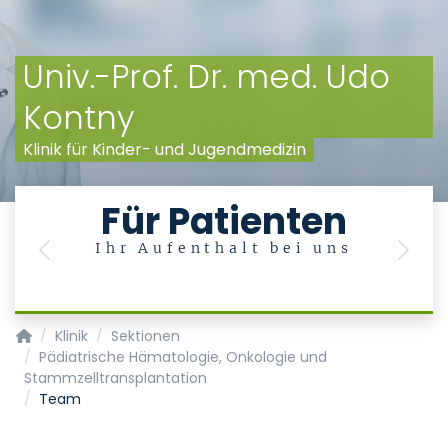
Univ.-Prof. Dr. med. Udo
Kontny
Klinik für Kinder- und Jugendmedizin
Für Patienten
Ihr Aufenthalt bei uns
Previous
Next
Klinik für Kinder- und Jugendmedizin
Klinik
Sektionen
Pädiatrische Hämatologie, Onkologie und
Stammzelltransplantation
Team