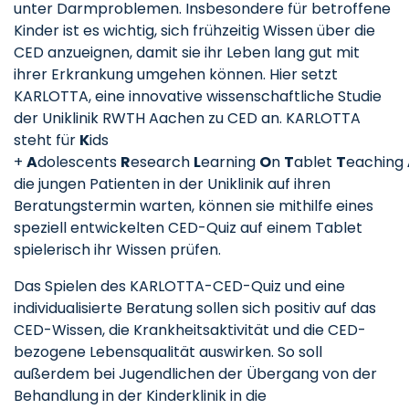
unter Darmproblemen. Insbesondere für betroffene
Kinder ist es wichtig, sich frühzeitig Wissen über die
CED anzueignen, damit sie ihr Leben lang gut mit
ihrer Erkrankung umgehen können. Hier setzt
KARLOTTA, eine innovative wissenschaftliche Studie
der Uniklinik RWTH Aachen zu CED an. KARLOTTA
steht für
K
ids
+
A
dolescents
R
esearch
L
earning
O
n
T
ablet
T
eaching
die jungen Patienten in der Uniklinik auf ihren
Beratungstermin warten, können sie mithilfe eines
speziell entwickelten CED-Quiz auf einem Tablet
spielerisch ihr Wissen prüfen.
Das Spielen des KARLOTTA-CED-Quiz und eine
individualisierte Beratung sollen sich positiv auf das
CED-Wissen, die Krankheitsaktivität und die CED-
bezogene Lebensqualität auswirken. So soll
außerdem bei Jugendlichen der Übergang von der
Behandlung in der Kinderklinik in die