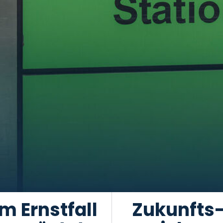
Im Ernstfall
Zukunfts