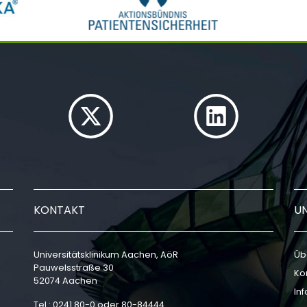
KONTAKT
U
Universitätsklinikum Aachen, AöR
Üb
Pauwelsstraße 30
Ko
52074 Aachen
In
Tel.: 0241 80-0 oder 80-84444