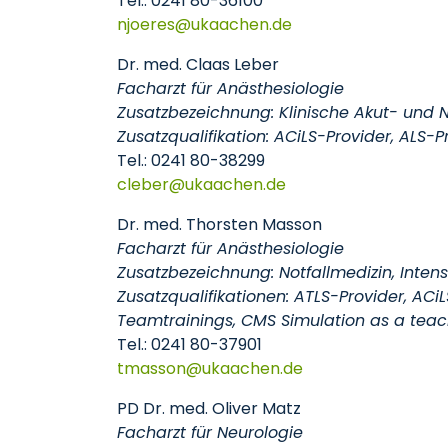
Tel.: 0241 80-36100
njoeres
ukaachen
de
Dr. med. Claas Leber
Facharzt für Anästhesiologie
Zusatzbezeichnung: Klinische Akut- und No
Zusatzqualifikation: ACiLS-Provider, ALS-P
Tel.: 0241 80-38299
cleber
ukaachen
de
Dr. med. Thorsten Masson
Facharzt für Anästhesiologie
Zusatzbezeichnung: Notfallmedizin, Intens
Zusatzqualifikationen: ATLS-Provider, ACiL
Teamtrainings, CMS Simulation as a teachn
Tel.: 0241 80-37901
tmasson
ukaachen
de
PD Dr. med. Oliver Matz
Facharzt für Neurologie