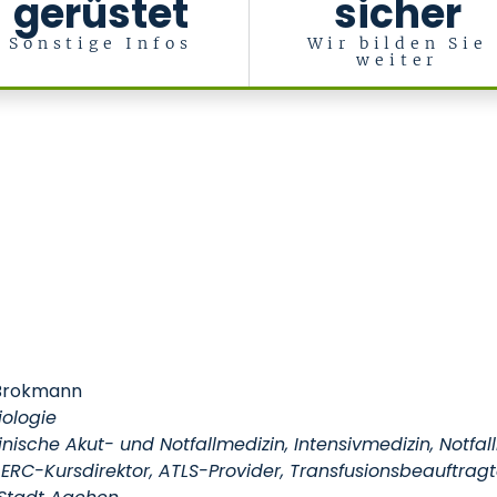
gerüstet
sicher
Sonstige Infos
Wir bilden Sie
weiter
in
. Brokmann
iologie
nische Akut- und Notfallmedizin, Intensivmedizin, Notfal
: ERC-Kursdirektor, ATLS-Provider, Transfusionsbeauftrag