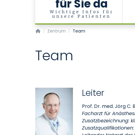
für Sie da
Wichtige Infos für
unsere Patienten
Zentrum für klinische Akut- und Notfallmediz
Zentrum
Team
Team
Leiter
Prof. Dr. med. Jörg C
Facharzt für Anästhes
Zusatzbezeichnung: kli
Zusatzqualifikationen