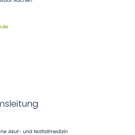
 Stadt Aachen
n
de
msleitung
che Akut- und Notfallmedizin