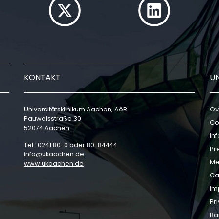
KONTAKT
U
Universitätsklinikum Aachen, AöR
Ov
Pauwelsstraße 30
Co
52074 Aachen
In
Tel.: 0241 80-0 oder 80-84444
Pr
info
ukaachen
de
Me
www.ukaachen.de
Ca
Im
Pri
Bar