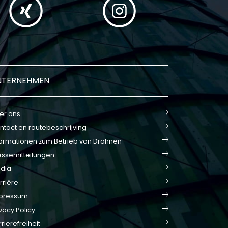
NTERNEHMEN
er ons
ntact en routebeschrijving
formationen zum Betrieb von Drohnen
essemitteilungen
dia
rrière
pressum
vacy Policy
rierefreiheit