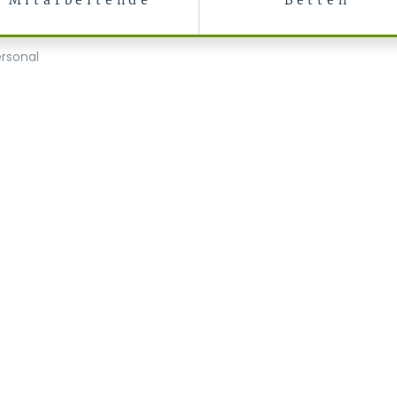
Mitarbeitende
Betten
zin
rsonal