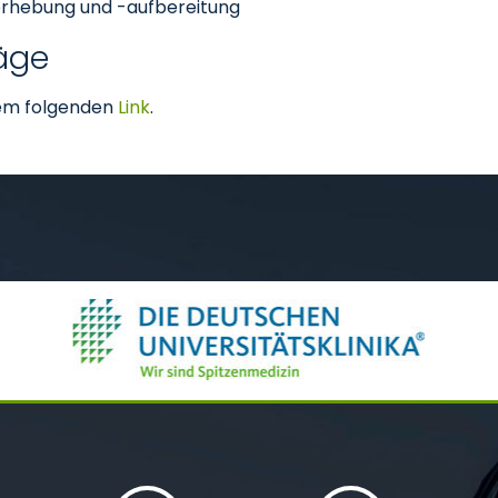
erhebung und -aufbereitung
räge
 dem folgenden
Link
.