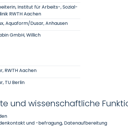
terin, Institut für Arbeits-, Sozial-
linik RWTH Aachen
x, Aquaform/Dusar, Anhausen
abin GmbH, Willich
ur, RWTH Aachen
, TU Berlin
e und wissenschaftliche Funkt
den
enkontakt und -befragung, Datenaufbereitung