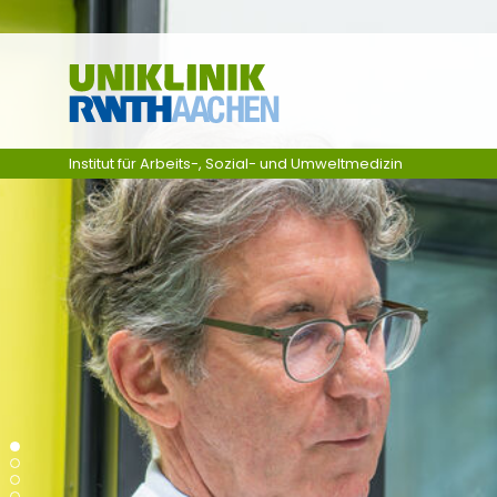
Ga naar navigatie
Institut für Arbeits-, Sozial- und Umweltmedizin