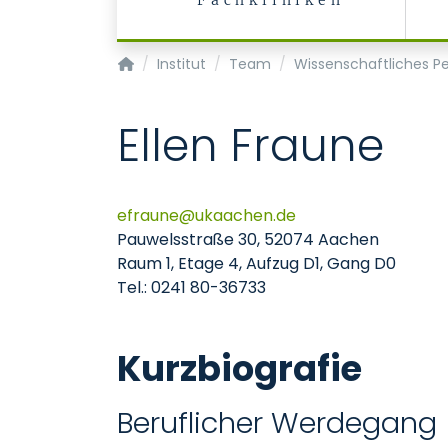
Fachkliniken
Institut für Arbeits-, Sozial- und Umweltmedi
Institut
Team
Wissenschaftliches Pe
Ellen Fraune
efraune
ukaachen
de
Pauwelsstraße 30, 52074 Aachen
Raum 1, Etage 4, Aufzug D1, Gang D0
Tel.: 0241 80-36733
Kurzbiografie
Beruflicher Werdegang