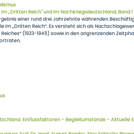
alismus
 im „Dritten Reich" und im Nachkriegsdeutschland, Band 1
Ergebnis einer rund drei Jahrzehnte währenden Beschäfti
le im „Dritten Reich“. Es versteht sich als Nachschlagewe
ten Reiches“ (1933-1945) sowie in den angrenzenden Zeitph
ortraten.
kus
schland. Einflussfaktoren – Begleitumstände – Aktuelle
zauer Arzt Dr. med. August Bender. Eine kritische Biogra