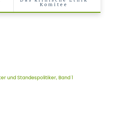
l
Das klinische Ethik
Komitee
er und Standespolitiker, Band 1