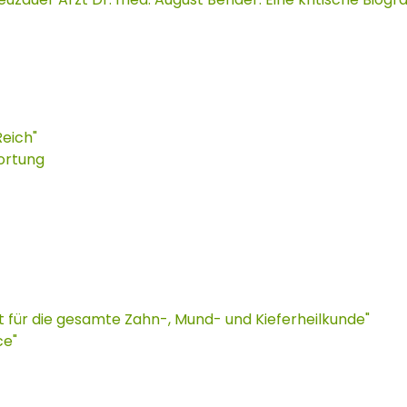
Reich"
ortung
t für die gesamte Zahn-, Mund- und Kieferheilkunde"
ce"