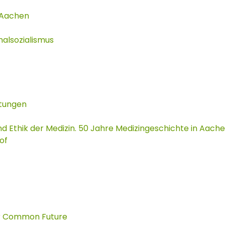
 Aachen
nalsozialismus
itungen
und Ethik der Medizin. 50 Jahre Medizingeschichte in Aach
of
ur Common Future