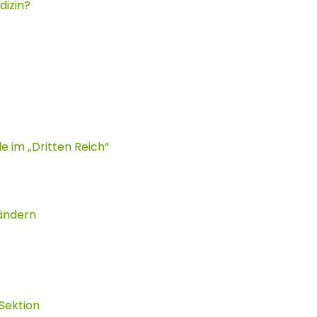
dizin?
le im „Dritten Reich“
Ländern
 Sektion