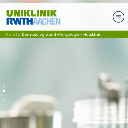
Ga naar navigatie
Klinik für Dermatologie und Allergologie - Hautklinik