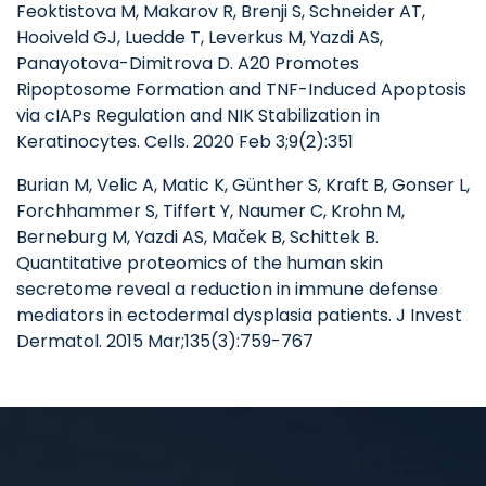
Feoktistova M, Makarov R, Brenji S, Schneider AT,
Hooiveld GJ, Luedde T, Leverkus M, Yazdi AS,
Panayotova-Dimitrova D. A20 Promotes
Ripoptosome Formation and TNF-Induced Apoptosis
via cIAPs Regulation and NIK Stabilization in
Keratinocytes. Cells. 2020 Feb 3;9(2):351
Burian M, Velic A, Matic K, Günther S, Kraft B, Gonser L,
Forchhammer S, Tiffert Y, Naumer C, Krohn M,
Berneburg M, Yazdi AS, Maček B, Schittek B.
Quantitative proteomics of the human skin
secretome reveal a reduction in immune defense
mediators in ectodermal dysplasia patients. J Invest
Dermatol. 2015 Mar;135(3):759-767