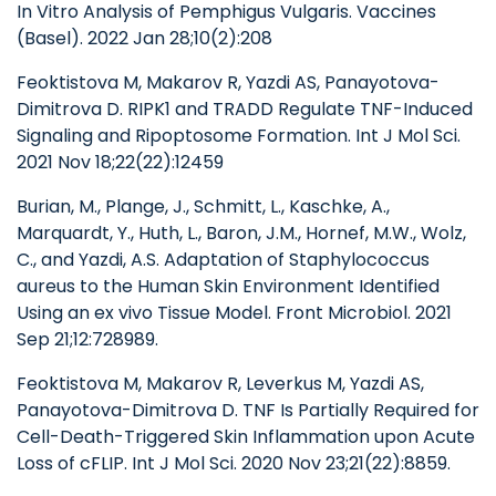
In Vitro Analysis of Pemphigus Vulgaris. Vaccines
(Basel). 2022 Jan 28;10(2):208
Feoktistova M, Makarov R, Yazdi AS, Panayotova-
Dimitrova D. RIPK1 and TRADD Regulate TNF-Induced
Signaling and Ripoptosome Formation. Int J Mol Sci.
2021 Nov 18;22(22):12459
Burian, M., Plange, J., Schmitt, L., Kaschke, A.,
Marquardt, Y., Huth, L., Baron, J.M., Hornef, M.W., Wolz,
C., and Yazdi, A.S. Adaptation of Staphylococcus
aureus to the Human Skin Environment Identified
Using an ex vivo Tissue Model. Front Microbiol. 2021
Sep 21;12:728989.
Feoktistova M, Makarov R, Leverkus M, Yazdi AS,
Panayotova-Dimitrova D. TNF Is Partially Required for
Cell-Death-Triggered Skin Inflammation upon Acute
Loss of cFLIP. Int J Mol Sci. 2020 Nov 23;21(22):8859.