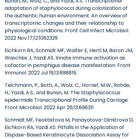
Burian, M., Wolz, C., and Yazdi, A.S. Transcriptional
adaptation of staphylococci during colonization of
the authentic human environment: An overview of
transcriptomic changes and their relationship to
physiological conditions. Front Cell Infect Microbiol.
2022 Nov 17;12:1062329
Eichkorn RA, Schmidt MF, Walter E, Hertl M, Baron JM,
Waschke J, Yazdi AS. Innate immune activation as
cofactor in pemphigus disease manifestation. Front
Immunol. 2022 Jul 19;13:898819.
Teichmann, P., Both, A., Wolz, C., Hornef, M.W., Rohde,
H., Yazdi, A.S., and Burian, M. The Staphylococcus
epidermidis Transcriptional Profile During Carriage.
Front Microbiol. 2022 Apr 26;13:896311
Schmidt MF, Feoktistova M, Panayotova-Dimitrova D,
Eichkorn RA, Yazdi AS. Pitfalls in the Application of
Dispase-Based Keratinocyte Dissociation Assay for