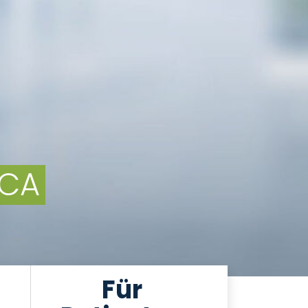
RCA
Für