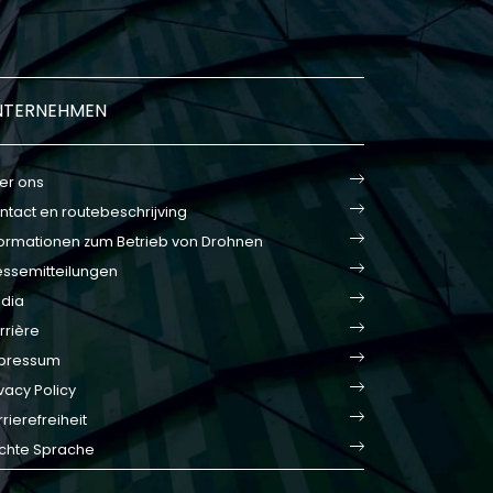
NTERNEHMEN
er ons
ntact en routebeschrijving
formationen zum Betrieb von Drohnen
essemitteilungen
dia
rrière
pressum
vacy Policy
rierefreiheit
ichte Sprache