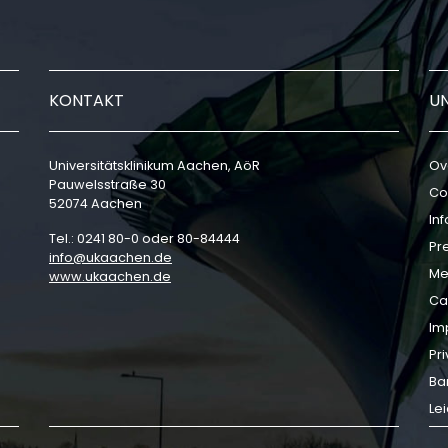
KONTAKT
U
Universitätsklinikum Aachen, AöR
Ov
Pauwelsstraße 30
Co
52074 Aachen
In
Tel.: 0241 80-0 oder 80-84444
Pr
info
ukaachen
de
Me
www.ukaachen.de
Ca
Im
Pri
Bar
Le