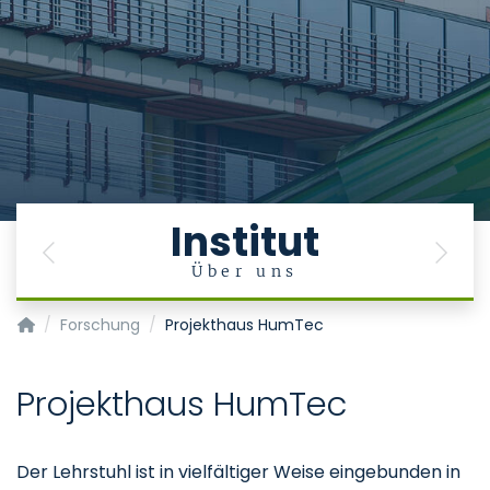
Institut
Previous
Next
e
Über uns
Institut für Geschichte, Theorie und Ethik der Medizin
Forschung
Projekthaus HumTec
Projekthaus HumTec
Der Lehrstuhl ist in vielfältiger Weise eingebunden in