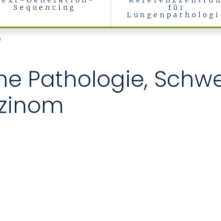
Next-Generation-
Referenzzentru
Sequencing
für
Lungenpathologi
e
he Pathologie, Schw
rzinom