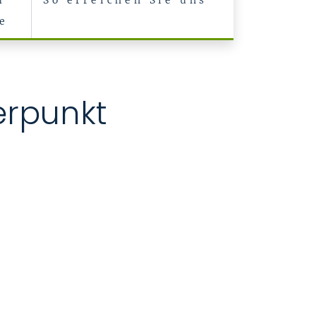
m
So erreichen Sie uns
e
erpunkt