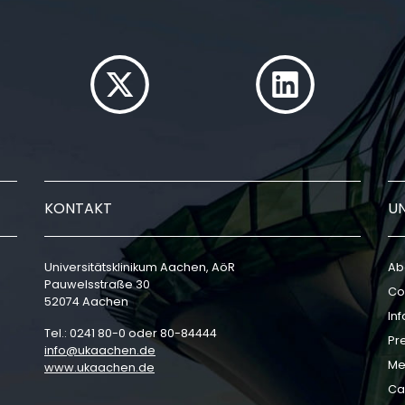
KONTAKT
U
Universitätsklinikum Aachen, AöR
Ab
Pauwelsstraße 30
Co
52074 Aachen
In
Tel.: 0241 80-0 oder 80-84444
Pr
info
ukaachen
de
Me
www.ukaachen.de
Ca