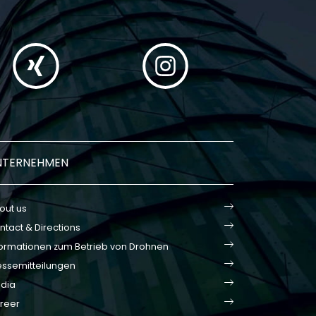
NTERNEHMEN
out us
ntact & Directions
formationen zum Betrieb von Drohnen
essemitteilungen
dia
reer