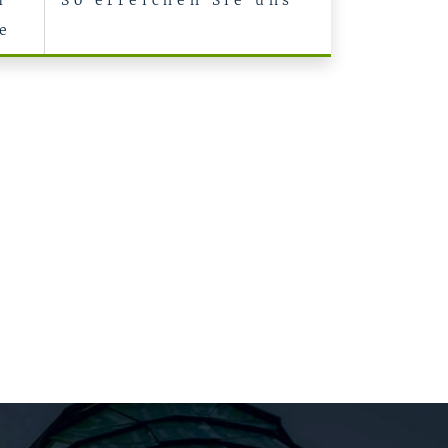
m
So erreichen Sie uns
e