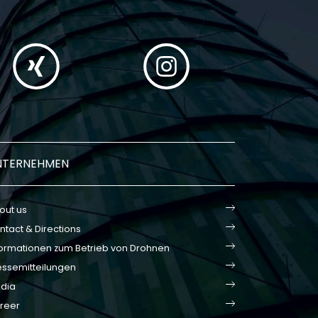
NTERNEHMEN
out us
ntact & Directions
formationen zum Betrieb von Drohnen
essemitteilungen
dia
reer