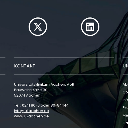
KONTAKT
U
Universitätsklinikum Aachen, AöR
Ab
Pauwelsstraße 30
Co
52074 Aachen
In
Tel.: 0241 80-0 oder 80-84444
Pr
info
ukaachen
de
Me
www.ukaachen.de
Ca