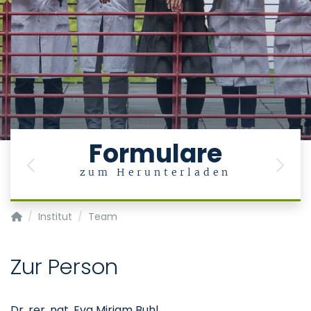
Formulare
Previous
Next
zum Herunterladen
Institut für Pathologie
Institut
Team
Zur Person
Dr. rer. nat. Eva Miriam Buhl