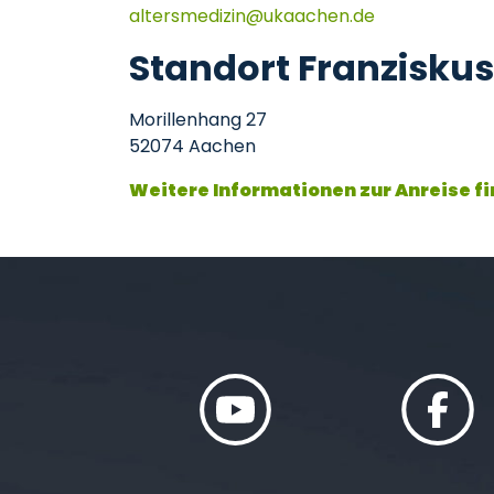
altersmedizin
ukaachen
de
Standort Franziskus
Morillenhang 27
52074 Aachen
Weitere Informationen zur Anreise fi