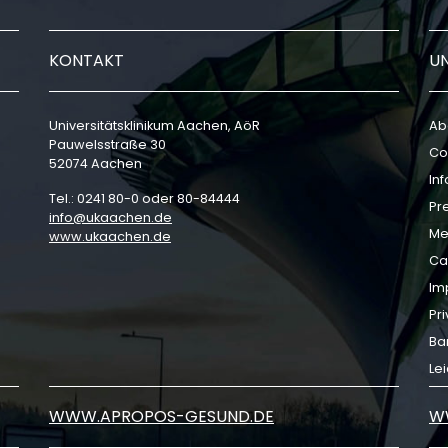
KONTAKT
U
Universitätsklinikum Aachen, AöR
Ab
Pauwelsstraße 30
Co
52074 Aachen
In
Tel.: 0241 80-0 oder 80-84444
Pr
info
ukaachen
de
Me
www.ukaachen.de
Ca
Im
Pri
Bar
Le
WWW.APROPOS-GESUND.DE
W