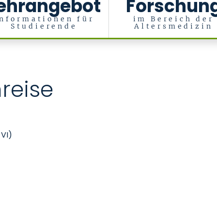
ehrangebot
Forschun
nformationen für
im Bereich der
Studierende
Altersmedizin
reise
 VI)