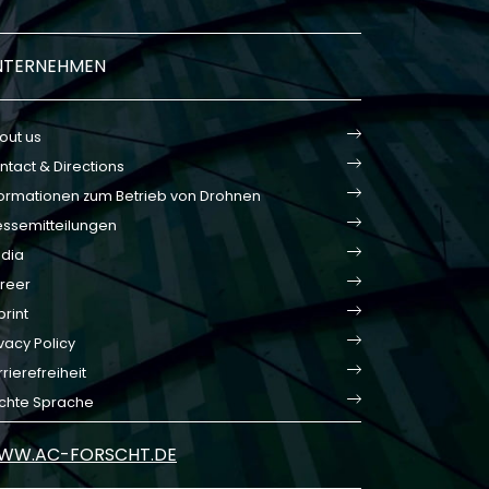
NTERNEHMEN
out us
ntact & Directions
formationen zum Betrieb von Drohnen
essemitteilungen
dia
reer
print
vacy Policy
rierefreiheit
ichte Sprache
WW.AC-FORSCHT.DE