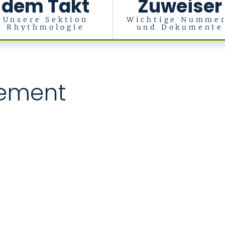
dem Takt
Zuweiser
Unsere Sektion
Wichtige Numme
Rhythmologie
und Dokumente
ische Intensivmedizin (Med. Klinik I)
ement