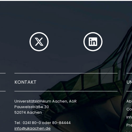
KONTAKT
U
Universitätsklinikum Aachen, AöR
Ab
Pauwelsstraße 30
Co
52074 Aachen
In
Tel.: 0241 80-0 oder 80-84444
Pr
info
ukaachen
de