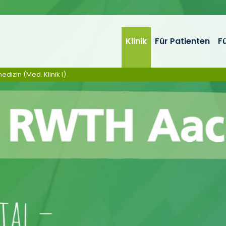
Klinik
Für Patienten
F
edizin (Med. Klinik I)