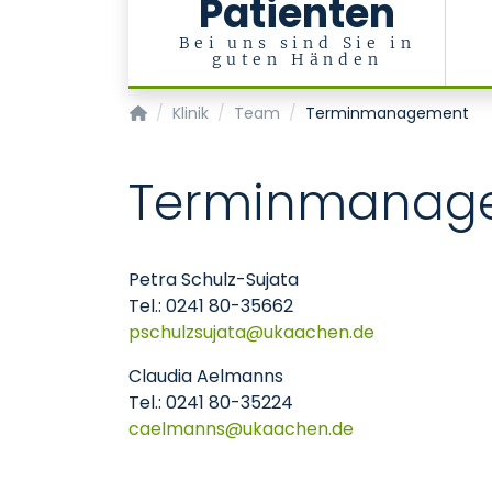
Patienten
Bei uns sind Sie in
guten Händen
Klinik für Kardiologie, Angiologie und Internist
Klinik
Team
Terminmanagement
Terminmanag
Petra Schulz-Sujata
Tel.: 0241 80-35662
pschulzsujata
ukaachen
de
Claudia Aelmanns
Tel.: 0241 80-35224
caelmanns
ukaachen
de