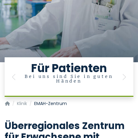
Für Patienten
Bei uns sind Sie in guten
U
Previous
Next
Händen
en
Klinik für Kardiologie, Angiologie und Internistische Intensivme
Klinik
EMAH-Zentrum
Überregionales Zentrum
für Erwachsene mit