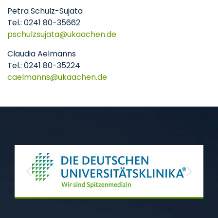
Petra Schulz-Sujata
Tel.: 0241 80-35662
pschulzsujata
ukaachen
de
Claudia Aelmanns
Tel.: 0241 80-35224
caelmanns
ukaachen
de
Previous
Next