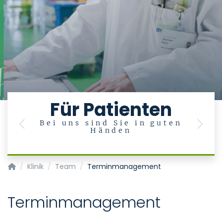
Für Patienten
Bei uns sind Sie in guten
U
Previous
Next
Händen
en
Klinik für Kardiologie, Angiologie und Internistische Intensivme
Klinik
Team
Terminmanagement
Terminmanagement