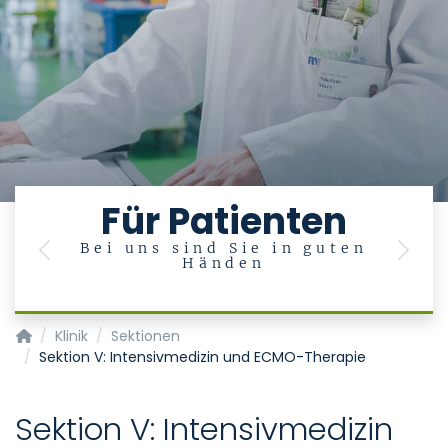
Für Patienten
Bei uns sind Sie in guten
U
Previous
Next
Händen
en
Klinik für Kardiologie, Angiologie und Internistische Intensivme
Klinik
Sektionen
Sektion V: Intensivmedizin und ECMO-Therapie
Sektion V: Intensivmedizin