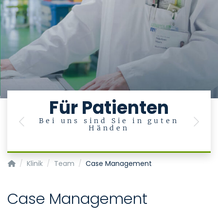
Für Patienten
Bei uns sind Sie in guten
U
Previous
Next
Händen
en
Klinik für Kardiologie, Angiologie und Internistische Intensivme
Klinik
Team
Case Management
Case Management