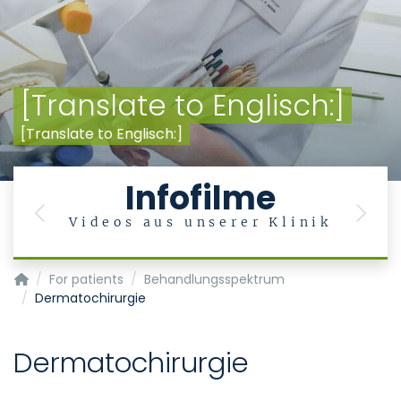
[Translate to Englisch:]
[Translate to Englisch:]
Infofilme
Previous
Next
Videos aus unserer Klinik
Department of oral and maxillofacial surgery
For patients
Behandlungsspektrum
Dermatochirurgie
Dermatochirurgie