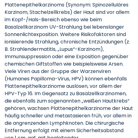
Plattenepithelkarzinoms (Synonym: Spinozelluläres
Karzinom, Stachelzellkrebs) der Haut sind vor allem
im Kopf-/Hals-Bereich ebenso wie beim
Basalzellkarzinom UV-Strahlung bei lebenslanger
Sonnenlichtexposition. Weitere Risikofaktoren sind
ionisierende Strahlung, chronische Entzündungen (z.
B. Strahlendermatitis, „Lupus“-Karzinom),
Immunsuppression oder eine Exposition gegenüber
chemischen Giftstoffen wie beispielsweise Arsen.
Viele Viren aus der Gruppe der Warzenviren
(Humanes Papilloma-Virus, HPV) können ebenfalls
Plattenepithelkarzinome auslösen, vor allem der
HPV-Typ 16. Im Gegensatz zu Basalzellkarzinomen,
die ebenfalls zum sogenannten „weißen Hautkrebs“
gehören, wachsen Plattenepithelkarzinome der Haut
häufig schneller und metastasieren früh, vor allem in
die angrenzenden Lymphknoten. Die chirurgische
Entfernung erfolgt mit einem Sicherheitsabstand
von 1 cm, ggf. mit begleitender