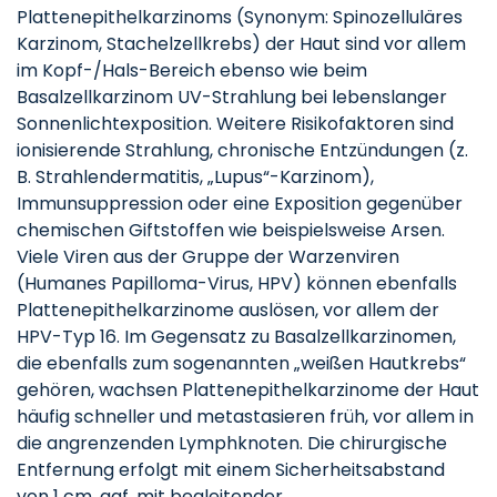
Plattenepithelkarzinoms (Synonym: Spinozelluläres
Karzinom, Stachelzellkrebs) der Haut sind vor allem
im Kopf-/Hals-Bereich ebenso wie beim
Basalzellkarzinom UV-Strahlung bei lebenslanger
Sonnenlichtexposition. Weitere Risikofaktoren sind
ionisierende Strahlung, chronische Entzündungen (z.
B. Strahlendermatitis, „Lupus“-Karzinom),
Immunsuppression oder eine Exposition gegenüber
chemischen Giftstoffen wie beispielsweise Arsen.
Viele Viren aus der Gruppe der Warzenviren
(Humanes Papilloma-Virus, HPV) können ebenfalls
Plattenepithelkarzinome auslösen, vor allem der
HPV-Typ 16. Im Gegensatz zu Basalzellkarzinomen,
die ebenfalls zum sogenannten „weißen Hautkrebs“
gehören, wachsen Plattenepithelkarzinome der Haut
häufig schneller und metastasieren früh, vor allem in
die angrenzenden Lymphknoten. Die chirurgische
Entfernung erfolgt mit einem Sicherheitsabstand
von 1 cm, ggf. mit begleitender