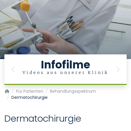
Infofilme
Previous
Next
Videos aus unserer Klinik
Klinik und Poliklinik für Mund-, Kiefer- und Gesichtschirurgie
Für Patienten
Behandlungsspektrum
Dermatochirurgie
Dermatochirurgie