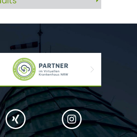
dults
Next