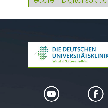
eCare - Digital solutio
Previous