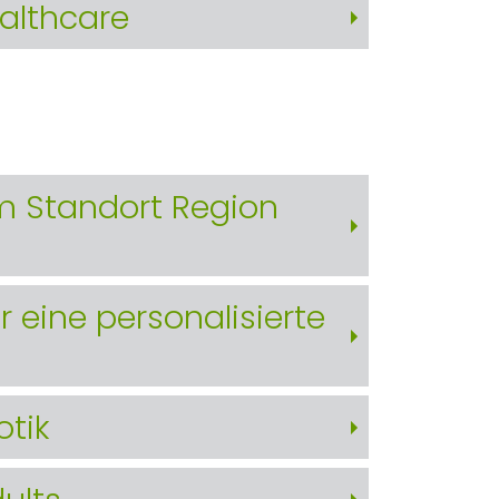
althcare
am Standort Region
 eine personalisierte
otik