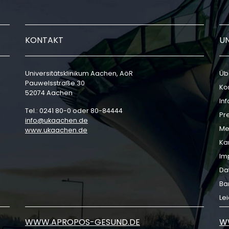
KONTAKT
U
Universitätsklinikum Aachen, AöR
Üb
Pauwelsstraße 30
Ko
52074 Aachen
In
Tel.: 0241 80-0 oder 80-84444
Pr
info
ukaachen
de
Me
www.ukaachen.de
Ka
Im
Da
Bar
Le
WWW.APROPOS-GESUND.DE
W