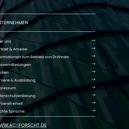
NTERNEHMEN
er uns
ntakt & Anreise
formationen zum Betrieb von Drohnen
essemitteilungen
dien
rriere & Ausbildung
pressum
tenschutzerklärung
rierefreiheit
ichte Sprache
WW.AC-FORSCHT.DE