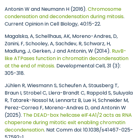
Antonin W and Neumann H (2016).
Chromosome
condensation and decondensation during mitosis
.
Current Opinion in Cell Biology, 40:15-22.
Magalska, A, Schellhaus, AK, Moreno-Andres, D,
Zanini, F, Schooley, A, Sachdev, R, Schwarz, H,
Madlung, J, Gerken, J and Antonin, W (2014).
RuvB-
like ATPases function in chromatin decondensation
at the end of mitosis.
Developmental Cell, 31 (3):
305-318.
Jühlen R, Wiesmann S, Scheufen A, Stausberg T,
Braun I, Strobel C, Llera-Brandt C, Rappold S, Suluyala
R, Tatarek-Nossol M, Lennartz B, Lue H, Schneider M,
Perez-Correa F, Moreno-Andres D, and Antonin W
(2025).
The DEAD-box helicase eIF4A1/2 acts as RNA
chaperone during mitotic exit enabling chromatin
decondensation
. Nat Comm doi: 10.1038/s41467-025-
57592-1.