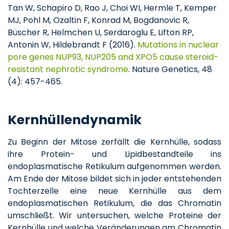
Tan W, Schapiro D, Rao J, Choi WI, Hermle T, Kemper
MJ, Pohl M, Ozaltin F, Konrad M, Bogdanovic R,
Büscher R, Helmchen U, Serdaroglu E, Lifton RP,
Antonin W, Hildebrandt F (2016).
Mutations in nuclear
pore genes NUP93, NUP205 and XPO5 cause steroid-
resistant nephrotic syndrome
. Nature Genetics, 48
(4): 457-465.
Kernhüllendynamik
Zu Beginn der Mitose zerfällt die Kernhülle, sodass
ihre Protein- und Lipidbestandteile ins
endoplasmatische Retikulum aufgenommen werden.
Am Ende der Mitose bildet sich in jeder entstehenden
Tochterzelle eine neue Kernhülle aus dem
endoplasmatischen Retikulum, die das Chromatin
umschließt. Wir untersuchen, welche Proteine der
Kernhülle und welche Veränderungen am Chromatin