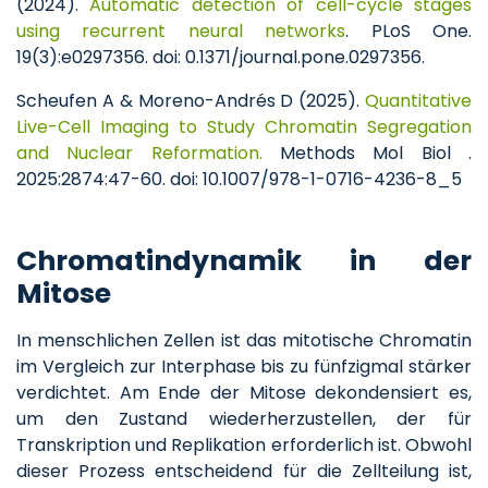
(2024).
Automatic detection of cell-cycle stages
using recurrent neural networks
. PLoS One.
19(3):e0297356. doi: 0.1371/journal.pone.0297356.
Scheufen A & Moreno-Andrés D (2025).
Quantitative
Live-Cell Imaging to Study Chromatin Segregation
and Nuclear Reformation.
Methods Mol Biol .
2025:2874:47-60. doi: 10.1007/978-1-0716-4236-8_5
Chromatindynamik in der
Mitose
In menschlichen Zellen ist das mitotische Chromatin
im Vergleich zur Interphase bis zu fünfzigmal stärker
verdichtet. Am Ende der Mitose dekondensiert es,
um den Zustand wiederherzustellen, der für
Transkription und Replikation erforderlich ist. Obwohl
dieser Prozess entscheidend für die Zellteilung ist,