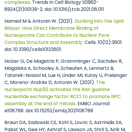
complexes
. Trends in Cell Biology S0962-
8924(21)00139-2. doi: 10.1016/j.tcb.2021.06.011
Hamed M & Antonin W. (2021).
Dunking into the Lipid
Bilayer: How Direct Membrane Binding of
Nucleoporins Can Contribute to Nuclear Pore
Complex Structure and Assembly.
Cells. 10(12):3601.
doi: 10.3390/cells10123601.
Holzer G, De Magistris P, Gramminger C, Sachdev R,
Magalska A, Schooley A, Scheufen A, Lennartz B,
Tatarek-Nossol M, Lue H, Linder MI, Kutay U, Preisinger
C, Moreno-Andrés D, Antonin W. (2021).
The
nucleoporin Nup50 activates the Ran guanine
nucleotide exchange factor RCC1 to promote NPC
assembly at the end of mitosis.
EMBO Journal
e108788. doi: 10.15252/embj.2021108788
Braun DA, Sadowski CE, Kohl S, Lovric S, Astrinidis SA,
Pabst WL, Gee HY, Ashraf S, Lawson JA, Shril S, Airik M,