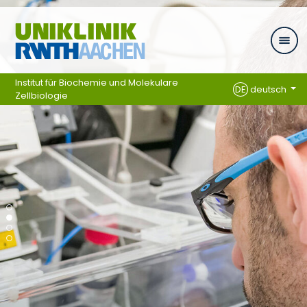
Zum Inhalt springen
Institut für Biochemie und Molekulare
DE
deutsch
Zellbiologie