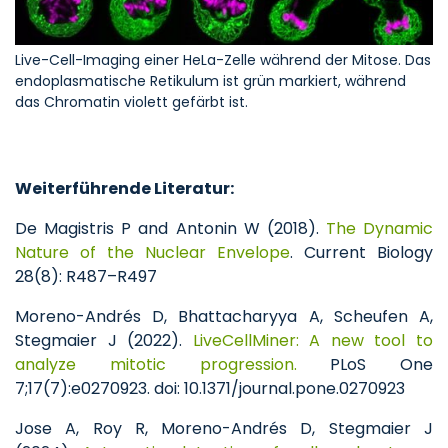
Live-Cell-Imaging einer HeLa-Zelle während der Mitose. Das
endoplasmatische Retikulum ist grün markiert, während
das Chromatin violett gefärbt ist.
Weiterführende Literatur:
De Magistris P and Antonin W (2018).
The Dynamic
Nature of the Nuclear Envelope
. Current Biology
28(8): R487–R497
Moreno-Andrés D, Bhattacharyya A, Scheufen A,
Stegmaier J (2022).
LiveCellMiner: A new tool to
analyze mitotic progression.
PLoS One
7;17(7):e0270923. doi: 10.1371/journal.pone.0270923
Jose A, Roy R, Moreno-Andrés D, Stegmaier J