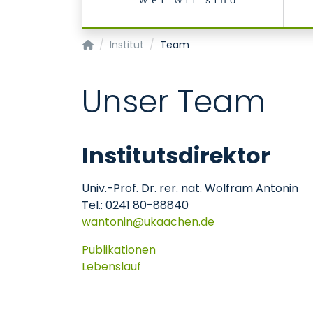
Wer wir sind
Institut für Biochemie und Molekulare Zellbiol
Institut
Team
Unser Team
Institutsdirektor
Univ.-Prof. Dr. rer. nat. Wolfram Antonin
Tel.: 0241 80-88840
wantonin
ukaachen
de
Publikationen
Lebenslauf