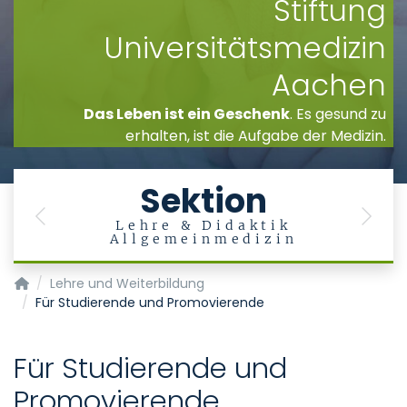
Stiftung
Universitätsmedizin
Aachen
Das Leben ist ein Geschenk
. Es gesund zu
erhalten, ist die Aufgabe der Medizin.
Sektion
Previous
Next
n
Lehre & Didaktik
Allgemeinmedizin
Institut für Digitale Allgemeinmedizin
Lehre und Weiterbildung
Für Studierende und Promovierende
Für Studierende und
Promovierende