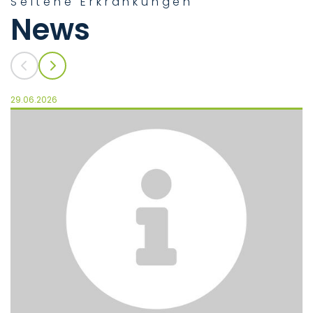
Seltene Erkrankungen
News
29.06.2026
11