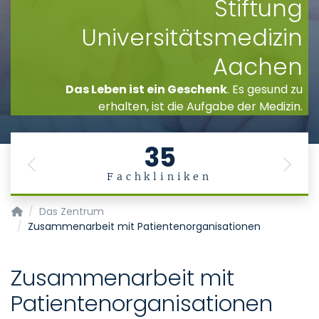
Stiftung
Universitätsmedizin
Aachen
Das Leben ist ein Geschenk
. Es gesund zu
erhalten, ist die Aufgabe der Medizin.
35
Previous
Next
Fachkliniken
Zentrum für Seltene Erkrankungen Aachen (ZSEA)
Das Zentrum
Zusammenarbeit mit Patientenorganisationen
Zusammenarbeit mit
Patientenorganisationen