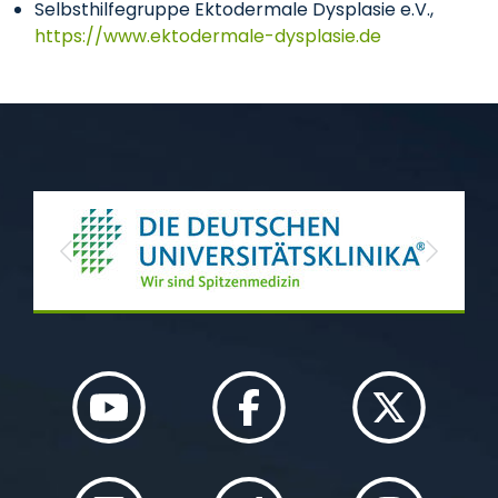
Selbsthilfegruppe Ektodermale Dysplasie e.V.,
https://www.ektodermale-dysplasie.de
Previous
Next