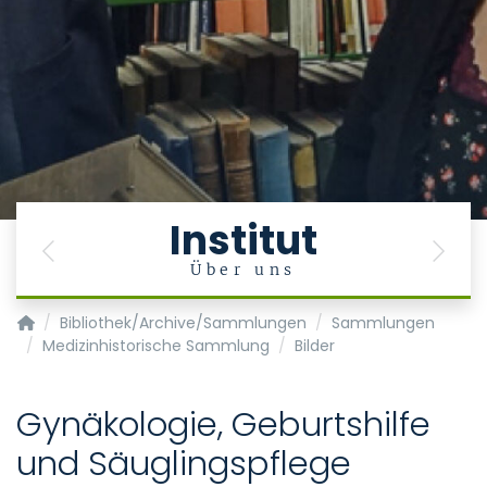
Institut
Previous
Next
e
Über uns
Institut für Geschichte, Theorie und Ethik der Medizin
Bibliothek/Archive/Sammlungen
Sammlungen
Medizinhistorische Sammlung
Bilder
Gynäkologie, Geburtshilfe
und Säuglingspflege