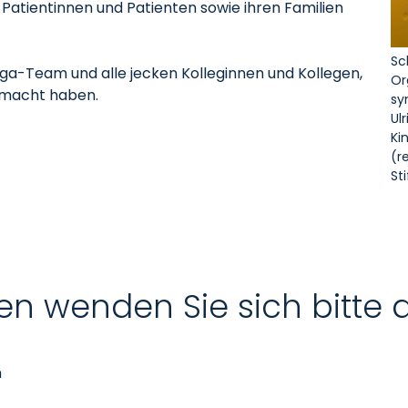
n Patientinnen und Patienten sowie ihren Familien
Sc
ga-Team und alle jecken Kolleginnen und Kollegen,
Or
gemacht haben.
sy
Ulr
Ki
(r
St
en wenden Sie sich bitte 
n