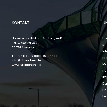
KONTAKT
U
Universitätsklinikum Aachen, AöR
Üb
Pauwelsstraße 30
Ko
52074 Aachen
In
Tel.: 0241 80-0 oder 80-84444
Pr
info
ukaachen
de
Me
www.ukaachen.de
Ka
Im
Da
Bar
Le