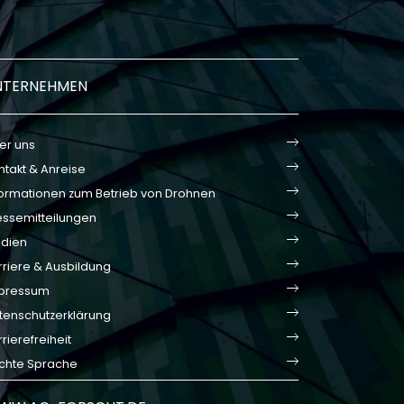
NTERNEHMEN
er uns
ntakt & Anreise
formationen zum Betrieb von Drohnen
essemitteilungen
dien
rriere & Ausbildung
pressum
tenschutzerklärung
rierefreiheit
ichte Sprache