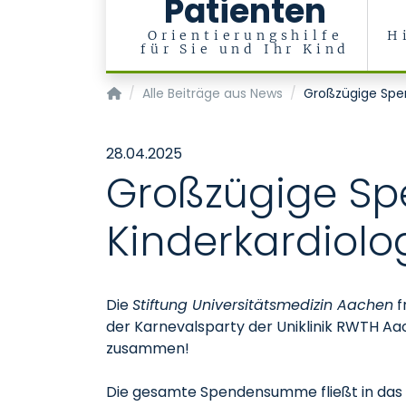
Patienten
Orientierungshilfe
H
für Sie und Ihr Kind
Klinik für Kinderkardiologie und Angeborene H
Alle Beiträge aus News
Großzügige Spend
28.04.2025
Großzügige Spe
Kinderkardiolo
Die
Stiftung Universitätsmedizin Aachen
f
der Karnevalsparty der Uniklinik RWTH A
zusammen!
Die gesamte Spendensumme fließt in das P