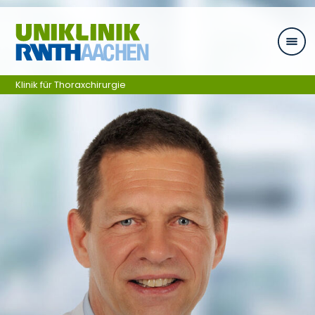
Zum Inhalt springen
Klinik für Thoraxchirurgie