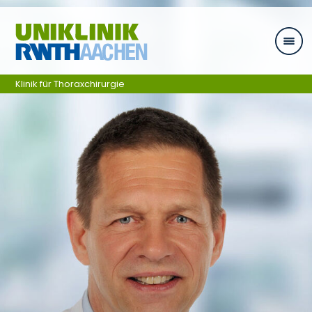
Zum Inhalt springen
Klinik für Thoraxchirurgie