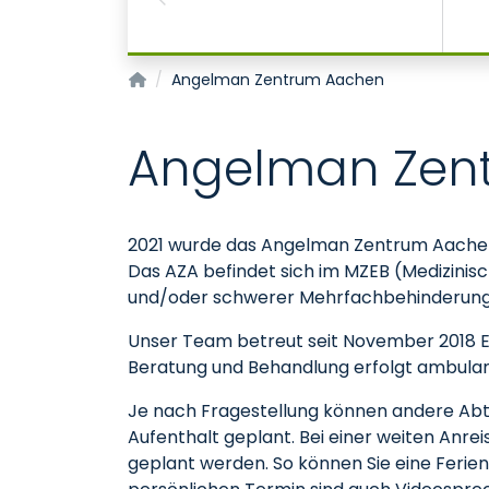
eise
Previous
Medizinisches Zentrum für Erwachsene mit 
Angelman Zentrum Aachen
Angelman Zent
2021 wurde das Angelman Zentrum Aachen
Das AZA befindet sich im MZEB (Medizinis
und/oder schwerer Mehrfachbehinderung)
Unser Team betreut seit November 2018 E
Beratung und Behandlung erfolgt ambulan
Je nach Fragestellung können andere Abte
Aufenthalt geplant. Bei einer weiten An
geplant werden. So können Sie eine Feri