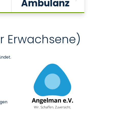
Ambulanz
Anr
Next
en
r Erwachsene)
ündet.
agen