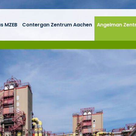
as MZEB
Contergan Zentrum Aachen
Angelman Zent