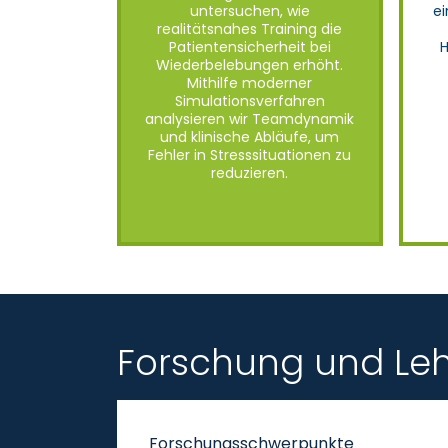
untersuchen, wie
ei
realitätsnahes Training die
Patientensicherheit bei
H
Wiederbelebungen erhöht.
Mithilfe moderner
Simulationsverfahren
analysieren wir Teamdynamik
und klinische Abläufe, um
Fehler in Stresssituationen zu
reduzieren.
Forschung und Lehr
Forschungsschwerpunkte