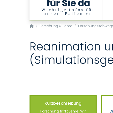
für Sie da
Wichtige Infos für
unsere Patienten
Zentrum für klinische Akut- und Notfallmediz
Forschung & Lehre
Forschungsschwer
Reanimation u
(Simulationsge
Kurzbeschreibung
Forschung trifft Lehre: Wir
D