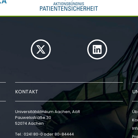
KONTAKT
U
Universitätsklinikum Aachen, AöR
Üb
Pauwelsstraße 30
Ko
52074 Aachen
In
Tel.: 0241 80-0 oder 80-84444
Pr