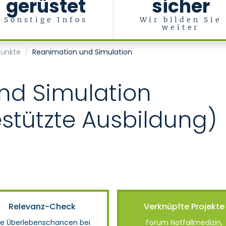
gerüstet
sicher
Sonstige Infos
Wir bilden Sie
weiter
in
punkte
Reanimation und Simulation
nd Simulation
stützte Ausbildung)
Relevanz-Check
Verknüpfte Projekte
ie Überlebenschancen bei
Forum Notfallmedizin,