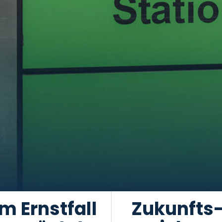
Im Ernstfall
Zukunfts