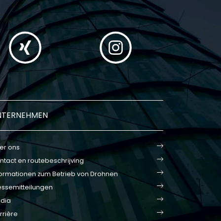
NTERNEHMEN
er ons
ntact en routebeschrijving
formationen zum Betrieb von Drohnen
essemitteilungen
dia
rrière