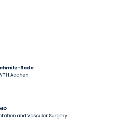
 Schmitz-Rode
 RWTH Aachen
 MD
ntation and Vascular Surgery