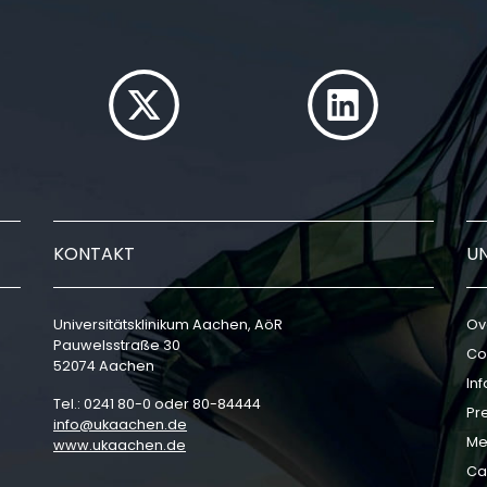
KONTAKT
U
Universitätsklinikum Aachen, AöR
Ov
Pauwelsstraße 30
Co
52074 Aachen
In
Tel.: 0241 80-0 oder 80-84444
Pr
info
ukaachen
de
Me
www.ukaachen.de
Ca