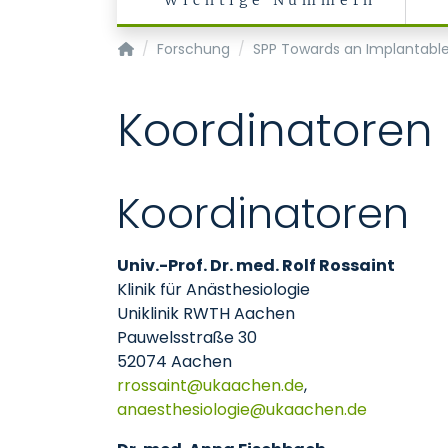
Wichtige Nummern
Klinik für Anästhesiologie
Forschung
SPP Towards an Implantabl
Koordinatoren 
Koordinatoren
Univ.-Prof. Dr. med. Rolf Rossaint
Klinik für Anästhesiologie
Uniklinik RWTH Aachen
Pauwelsstraße 30
52074 Aachen
rrossaint
ukaachen
de
,
anaesthesiologie
ukaachen
de