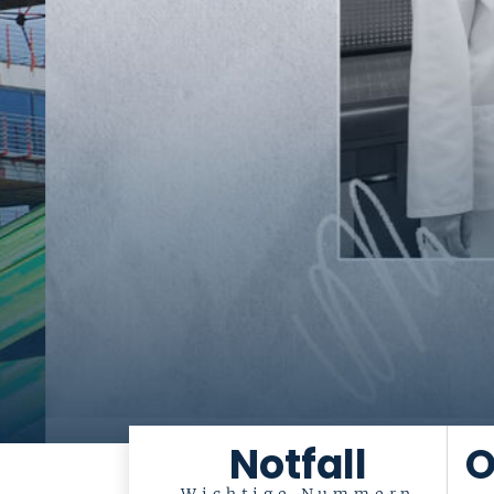
Notfall
O