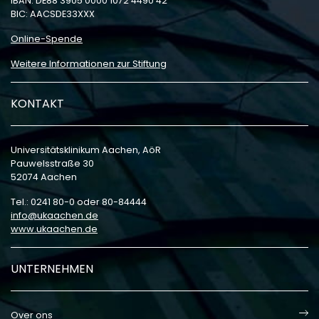
IBAN: DE88 3905 0000 1072 4490 42
BIC: AACSDE33XXX
Online-Spende
Weitere Informationen zur Stiftung
KONTAKT
Universitätsklinikum Aachen, AöR
Pauwelsstraße 30
52074 Aachen
Tel.: 0241 80-0 oder 80-84444
info
ukaachen
de
www.ukaachen.de
UNTERNEHMEN
Over ons